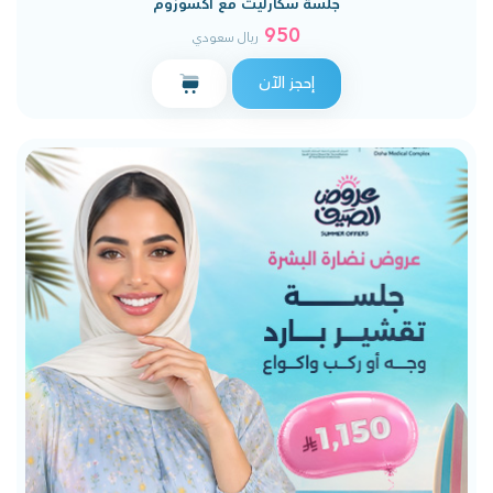
جلسة سكارليت مع اكسوزوم
950
ريال سعودي
إحجز الآن