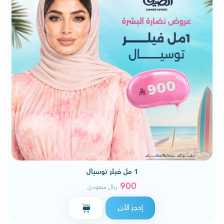
1 مل فيلر توسيال
900
ريال سعودي
إحجز الآن