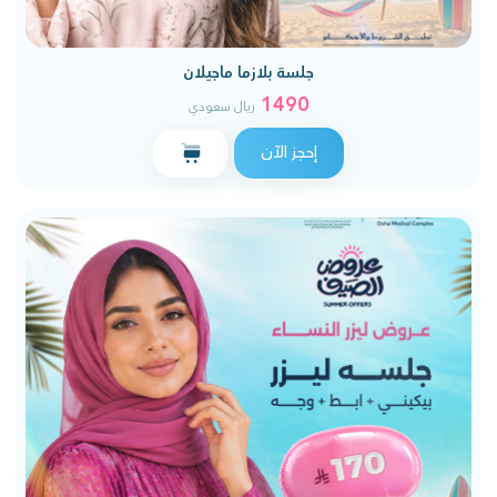
جلسة بلازما ماجيلان
1490
ريال سعودي
إحجز الآن