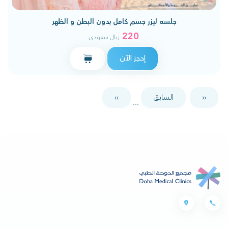
جلسه ليزر جسم كامل بدون البطن و الظهر
220
ريال سعودي
إحجز الآن
‹‹
السابق
››
...