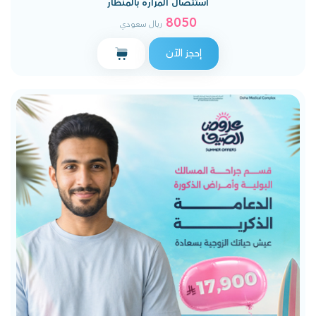
استئصال المرارة بالمنظار
8050
ريال سعودي
إحجز الآن