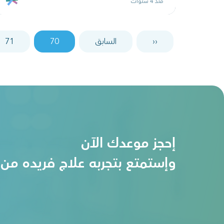
منذ 4 سنوات
‹‹
السابق
70
71
إحجز موعدك الآن
وإستمتع بتجربه علاج فريده من 