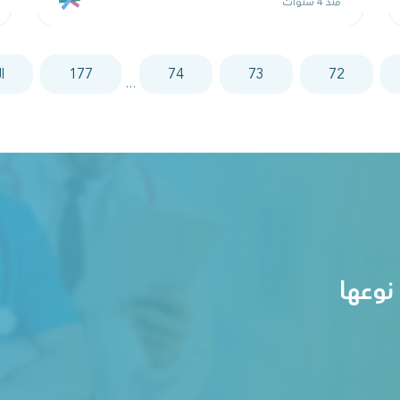
منذ 4 سنوات
72
73
74
177
ا
...
نوعها