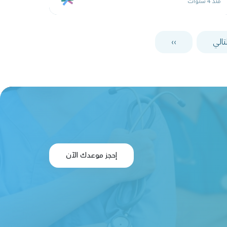
منذ 4 سنوات
لتالي
››
إحجز موعدك الآن