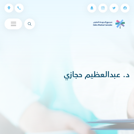
البحث
د. عبدالعظيم حجازي