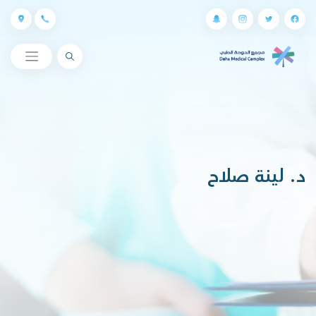
البحث
د. لينة صلاح