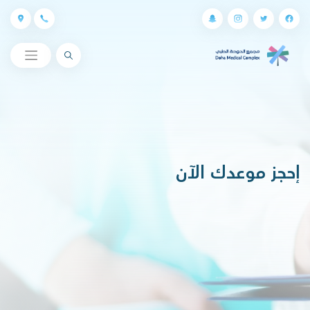
البحث
إحجز موعدك الآن