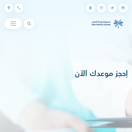
البحث
إحجز موعدك الآن