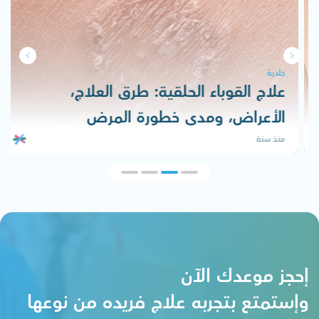
جلدية
علاج القوباء الحلقية: طرق العلاج،
الأعراض، ومدى خطورة المرض
منذ سنة
إحجز موعدك الآن
وإستمتع بتجربه علاج فريده من نوعها