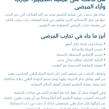
وآراء المرضى
عبارة هل ندمت على عملية التكميم تعتبر من أكثر العبارات التي يتم البحث
عنها من قبل الأشخاص الذين يفكرون في إجراء العملية، حيث يرغب الكثير
في معرفة تجارب المرضى الحقيقية بعد التكميم.
أبرز ما جاء في تجارب المرضى
• خسارة وزن كبيرة خلال أشهر
• تحسن الحركة والنشاط
• تحسن الأمراض المرتبطة بالسمنة
• الحاجة للالتزام بنظام غذائي جديد
• ضرورة المتابعة المستمرة مع الطبيب
وتختلف التجارب من شخص لآخر، لكن اختيار المركز الطبي المناسب يعتبر
من أهم عوامل نجاح التجربة، ولهذا يوفر مجمع الدوحة الطبي رعاية متكاملة
قبل وبعد عملية التكميم لضمان أفضل النتائج الممكنة.
وفي النهاية يمكن أن نقول إنه مع التقدم الكبير في جراحات السمنة
الحديثة، أصبحت عملية التكميم أكثر أمانًا ونجاحًا من أي وقت مضى، خاصة
عند إجرائها داخل مركز طبي متخصص، لذلك لا تتردد في
حجز
استشارتك
الآن، وتمتع بأفضل رعاية طبية على يد نخبة من المتخصصين.