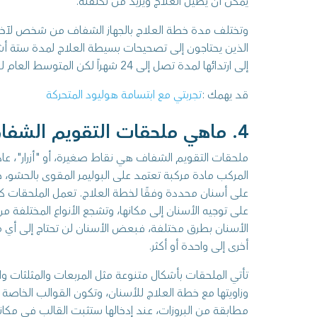
يمكن أن يطيل العلاج ويزيد من تكلفته.
وتختلف مدة خطة العلاج بالجهاز الشفاف من شخص لآ
الذين يحتاجون إلى تصحيحات بسيطة العلاج لمدة ستة أشه
إلى ارتدائها لمدة تصل إلى 24 شهراً لكن المتوسط العام لفترة العلاج هو 12 شهراً.
قد يهمك :
تجربتي مع ابتسامة هوليود المتحركة
4. ماهي ملحقات التقويم الشفاف وكيف تعمل؟
ملحقات التقويم الشفاف هي نقاط صغيرة، أو "أزرار"، عا
المركب مادة مركبة تعتمد على البوليمر المقوى بالحشو،
على أسنان محددة وفقًا لخطة العلاج. تعمل الملحقات 
على توجيه الأسنان إلى مكانها، وتشجع الأنواع المختلفة 
الأسنان بطرق مختلفة، فبعض الأسنان لن تحتاج إلى أي 
أخرى إلى واحدة أو أكثر.
تأتي الملحقات بأشكال متنوعة مثل المربعات والمثلثات وا
وزاويتها مع خطة العلاج للأسنان، وتكون القوالب الخاصة
مطابقة من البروزات، عند إدخالها ستثبت القالب في مك