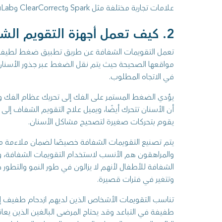
علامات تجارية مختلفة مثل Spark وClearCorrect وuLab.
2. كيف تعمل أجهزة التقويم الشفاف للأسنان؟
تعمل التقويمات الشفافة عن طريق تطبيق ضغط لطيف عل
مواقعها الصحيحة حيث يتم نقل الضغط عبر جذور الأسنان
في الاتجاه المطلوب.
يؤدي الضغط المستمر على الفك إلى تحريك عظام الفك وت
أن الأسنان تتحرك أيضًا، ويميل علاج التقويم الشفاف إلى أن
يقوم بتحركات صغيرة لتصحيح مشاكل الأسنان.
يتم تصنيع التقويمات الشفافة خصيصًا لضمان ملاءمة م
والمراهقون هم الأنسب لاستخدام التقويمات الشفافة، و
الشفافة للأطفال لأنهم لا يزالون في طور النمو والتطور 
وتتغير في فترات قصيرة.
تناسب التقويمات الأشخاص الذين لديهم ازدحام طفيف إ
طفيفة في التباعد وقد يحتاج المرضى البالغين الذين ي