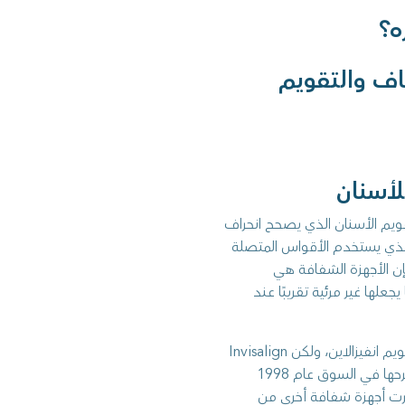
ه؟
اف والتقويم
قويم الأسنان الذي يصحح انحراف
الذي يستخدم الأقواس المتصلة
إن الأجهزة الشفافة هي
ها غير مرئية تقريبًا عند
واحدة من أشهر العلامات التجارية في هذا المجال هي تقويم انفيزالاين، ولكن Invisalign
ربما تكون أقدم وأشهر أجهزة التقويم الشفافة التي تم طرحها في السوق عام 1998
نذ ذلك الحين، ظهرت أجهزة شفافة أخرى من