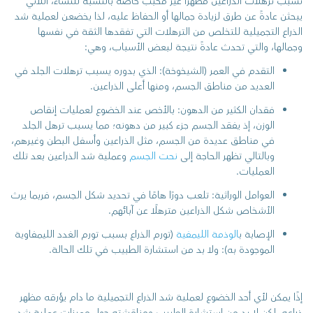
تسبب ترهلات الذراعين مظهرًا غير محبب خاصةً بالنسبة للنساء، اللاتي
يبحثن عادةً عن طرق لزيادة جمالها أو الحفاظ عليه، لذا يخضعن لعملية شد
الذراع التجميلية للتخلص من الترهلات التي تفقدها الثقة في نفسها
وجمالها، والتي تحدث عادةً نتيجة لبعض الأسباب، وهي:
التقدم في العمر (الشيخوخة): الذي بدوره يسبب ترهلات الجلد في
العديد من مناطق الجسم، ومنها أعلى الذراعين.
فقدان الكثير من الدهون: بالأخص عند الخضوع لعمليات إنقاص
الوزن، إذ يفقد الجسم جزء كبير من دهونه؛ مما يسبب ترهل الجلد
في مناطق عديدة من الجسم، مثل الذراعين وأسفل البطن وغيرهم،
وبالتالي تظهر الحاجة إلى
نحت الجسم
وعملية شد الذراعين بعد تلك
العمليات.
العوامل الوراثية: تلعب دورًا هامًا في تحديد شكل الجسم، فربما يرث
الأشخاص شكل الذراعين مترهلًا عن آبائهم.
الإصابة ب
الوذمة الليمفية
(تورم الذراع بسبب تورم الغدد الليمفاوية
الموجودة به): ولا بد من استشارة الطبيب في تلك الحالة.
إذًا يمكن لأي أحد الخضوع لعملية شد الذراع التجميلية ما دام يؤرقه مظهر
ذراعه، لكن لا بد من استشارة الطبيب ومناقشته حول مميزات عملية شد