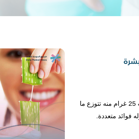
شرة
يحتوي جسم الشخص البالغ على ما يقارب 25 غرام منه تتوزع ما 
 فوائد متعددة.