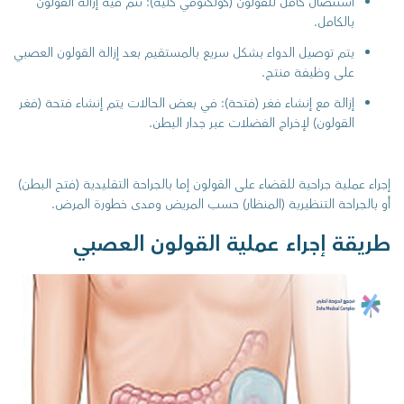
استئصال كامل للقولون (كولكتومي كلية): تتم فيه إزالة القولون
بالكامل.
يتم توصيل الدواء بشكل سريع بالمستقيم بعد إزالة القولون العصبي
على وظيفة منتج.
إزالة مع إنشاء فغر (فتحة): في بعض الحالات يتم إنشاء فتحة (فغر
القولون) لإخراج الفضلات عبر جدار البطن.
إجراء عملية جراحية للقضاء على القولون إما بالجراحة التقليدية (فتح البطن)
أو بالجراحة التنظيرية (المنظار) حسب المريض ومدى خطورة المرض.
طريقة إجراء عملية القولون العصبي