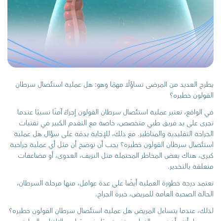
يطرح العديد من المرضى تساؤلًا مهمًا وهو: هل عملية استئصال سرطان
القولون خطيره؟
في الواقع، تعتبر عملية استئصال سرطان القولون إجراءً آمنًا نسبيًا عندما
تجرى على يد فريق طبي متخصص، خاصة مع التقدم الكبير في تقنيات
الجراحة التقليدية والمناظير. مع ذلك، للإجابة بدقة على سؤال هل عملية
استئصال سرطان القولون خطيره؟ يجب أن نوضح أن مثل أي عملية جراحية
كبرى، هناك بعض المخاطر المحتملة مثل النزيف، العدوى، أو مضاعفات
متعلقة بالتخدير.
تعتمد درجة خطورة العملية أيضًا على عدة عوامل، منها مرحلة السرطان،
الحالة الصحية العامة للمريض، خبرة الجراح.
لذلك، عندما يتساءل المريض هل عملية استئصال سرطان القولون خطيره؟