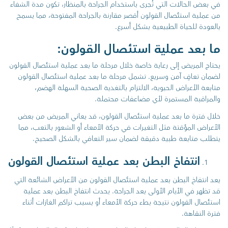
في بعض الحالات التي تُجرى باستخدام الجراحة بالمنظار، تكون مدة الشفاء
من عملية استئصال القولون أقصر مقارنة بالجراحة المفتوحة، مما يسمح
بالعودة للحياة الطبيعية بشكل أسرع.
ما بعد عملية استئصال القولون:
يحتاج المريض إلى رعاية خاصة خلال مرحلة ما بعد عملية استئصال القولون
لضمان تعافٍ آمن وسريع. تشمل مرحلة ما بعد عملية استئصال القولون
متابعة الأعراض الحيوية، الالتزام بالتغذية الصحية السهلة الهضم،
والمراقبة المستمرة لأي مضاعفات محتملة.
خلال فترة ما بعد عملية استئصال القولون، قد يعاني المريض من بعض
الأعراض المؤقتة مثل التغيرات في حركة الأمعاء أو الشعور بالتعب، مما
يتطلب متابعة طبية دقيقة لضمان سير التعافي بالشكل الصحيح.
انتفاخ البطن بعد عملية استئصال القولون
يعد انتفاخ البطن بعد عملية استئصال القولون من الأعراض الشائعة التي
قد تظهر في الأيام الأولى بعد الجراحة. يحدث انتفاخ البطن بعد عملية
استئصال القولون نتيجة بطء حركة الأمعاء أو بسبب تراكم الغازات أثناء
فترة النقاهة.