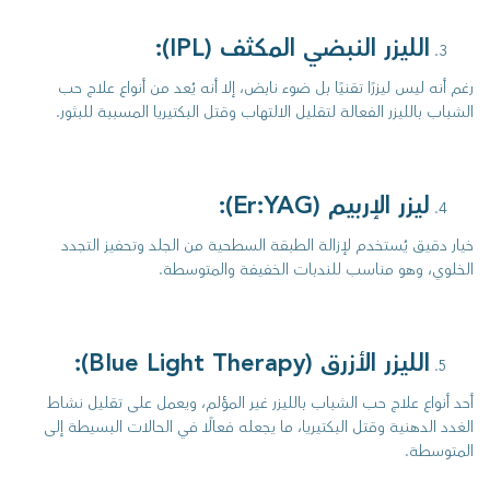
الليزر النبضي المكثف (IPL):
رغم أنه ليس ليزرًا تقنيًا بل ضوء نابض، إلا أنه يُعد من أنواع علاج حب
الشباب بالليزر الفعالة لتقليل الالتهاب وقتل البكتيريا المسببة للبثور.
ليزر الإربيم (Er:YAG):
خيار دقيق يُستخدم لإزالة الطبقة السطحية من الجلد وتحفيز التجدد
الخلوي، وهو مناسب للندبات الخفيفة والمتوسطة.
الليزر الأزرق (Blue Light Therapy):
أحد أنواع علاج حب الشباب بالليزر غير المؤلم، ويعمل على تقليل نشاط
الغدد الدهنية وقتل البكتيريا، ما يجعله فعالًا في الحالات البسيطة إلى
المتوسطة.