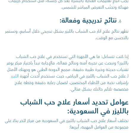
يجب اتباع تعليمات العناية بالبشرة بعد كل جلسة، مثل استخدام كريمات
مهدئة وتجنّب التعرض المباشر للشمس.
نتائج تدريجية وفعالة:
تظهر نتائج علاج اثار حب الشباب بالليزر بشكل تدريجي خلال أسابيع، وتستمر
بالتحسن مع الوقت.
إذا كنت تتساءل: ما هي الأجهزة التي تستخدم في علاج حب الشباب
بالليزر؟ وتبحث عن تجربة آمنة ونتائج فعالة، فالإجابة تبدأ باختيار مركز يوفر
تقنيات حديثة وخبرة طبية دقيقة. مجمع الدوحة الطبي هو وجهتك الأمثل
لـ علاج حب الشباب بالليزر في الرياض، حيث نستخدم أحدث أجهزة
الليزر
بإشراف نخبة من الأطباء المختصين، لضمان رعاية دقيقة وخطة علاج
مخصصة تلائم حالتك بشكل مثالي.
عوامل تحديد أسعار علاج حب الشباب
بالليزر في السعودية:
تختلف أسعار علاج حب الشباب بالليزر في السعودية من مركز لآخر بناءً على
مجموعة من العوامل المهمة، أبرزها: