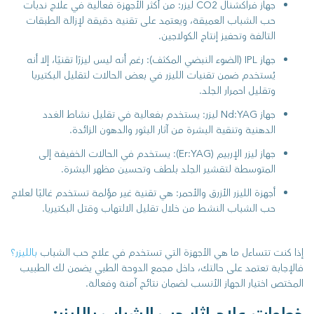
جهاز فراكشنال CO2 ليزر: من أكثر الأجهزة فعالية في علاج ندبات
حب الشباب العميقة، ويعتمد على تقنية دقيقة لإزالة الطبقات
التالفة وتحفيز إنتاج الكولاجين.
جهاز IPL (الضوء النبضي المكثف): رغم أنه ليس ليزرًا تقنيًا، إلا أنه
يُستخدم ضمن تقنيات الليزر في بعض الحالات لتقليل البكتيريا
وتقليل احمرار الجلد.
جهاز Nd:YAG ليزر: يستخدم بفعالية في تقليل نشاط الغدد
الدهنية وتنقية البشرة من آثار البثور والدهون الزائدة.
جهاز ليزر الإربيم (Er:YAG): يستخدم في الحالات الخفيفة إلى
المتوسطة لتقشير الجلد بلطف وتحسين مظهر البشرة.
أجهزة الليزر الأزرق والأحمر: هي تقنية غير مؤلمة تستخدم غالبًا لعلاج
حب الشباب النشط من خلال تقليل الالتهاب وقتل البكتيريا.
إذا كنت تتساءل ما هي الأجهزة التي تستخدم في علاج حب الشباب
بالليزر؟
فالإجابة تعتمد على حالتك، داخل مجمع الدوحة الطبي يضمن لك الطبيب
المختص اختيار الجهاز الأنسب لضمان نتائج آمنة وفعالة.