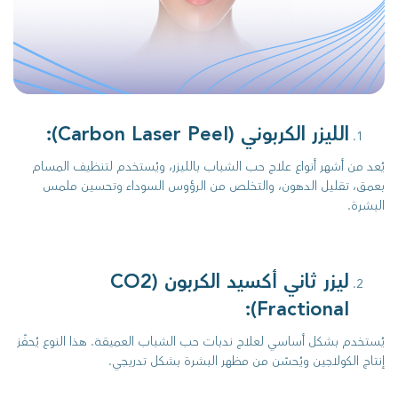
الليزر الكربوني (Carbon Laser Peel):
يُعد من أشهر أنواع علاج حب الشباب بالليزر، ويُستخدم لتنظيف المسام
بعمق، تقليل الدهون، والتخلص من الرؤوس السوداء وتحسين ملمس
البشرة.
ليزر ثاني أكسيد الكربون (CO2
Fractional):
يُستخدم بشكل أساسي لعلاج ندبات حب الشباب العميقة. هذا النوع يُحفّز
إنتاج الكولاجين ويُحسّن من مظهر البشرة بشكل تدريجي.