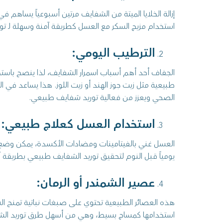
إزالة الخلايا الميتة من الشفايف مرتين أسبوعياً يساهم في 
استخدام مزيج السكر مع العسل كطريقة آمنة وسهلة لـ تور
الترطيب اليومي:
الجفاف أحد أهم أسباب اسمرار الشفايف، لذا ينصح باس
طبيعية مثل زيت جوز الهند أو زيت اللوز. هذا يساعد في ا
الصحي ويعزز من فعالية توريد شفايف طبيعي.
استخدام العسل كعلاج طبيعي:
العسل غني بالفيتامينات ومضادات الأكسدة، يمكن وضع
يومياً قبل النوم لتحقيق توريد الشفايف طبيعي بطريقة آ
عصير الشمندر أو الرمان:
هذه العصائر الطبيعية تحتوي على صبغات نباتية تمنح الشفاي
استخدامها كمساج بسيط، وهي من أسهل طرق توريد الشف