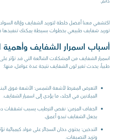
دائم.
اكتشفي معنا أفضل خلطة لتوريد الشفايف وإزالة السواد
توريد شفايف طبيعي بخطوات بسيطة يمكنك تنفيذها 
أسباب اسمرار الشفايف وأهمية الع
اسمرار الشفايف من المشكلات الشائعة التي قد تؤثر على 
طبياً، يحدث تغير لون الشفايف نتيجة عدة عوامل، منها:
التعرض المفرط لأشعة الشمس: الأشعة فوق البنفس
الميلانين في الجلد، ما يؤدي إلى اسمرار الشفايف.
الجفاف المزمن: نقص الترطيب يسبب تشققات دقيقة
يجعل الشفايف تبدو أغمق.
التدخين: يحتوي دخان السجائر على مواد كيميائية تؤث
وتزيد التصبغات.