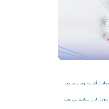
ضادات أكسدة ومواد مرطبة
نصف ملعقة صغيرة من عصير الليمون: غني بفيتامين C الذي يساهم في تقليل