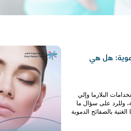
دموية: هل هي
كثرت الأسئلة بين المرضى عن ما هي استخدامات البلازما وإلي 
أي مدي يمكن استخدامها في حياتنا اليومية، وللرد على سؤال ما 
هي استخدامات البلازما، وهل حقن البلازما الغنية بالصفائح الدموية 