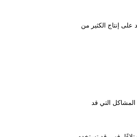
تستعمل لتحفيز الخلايا الجذعية للجلد على إنتاج الكثير من 
تساعد البلازما للوجه على علاج الكثير من المشاكل التي قد 
تعبئة الوجه بحيث يبدو أكثر حيوية وامتلاءًا، فهي قد تستخدم 