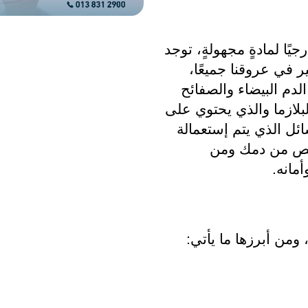
 البلازما ليست علاجًا كيميائيًا ولا مصدرًا خارجيًا لمادةٍ مجهولةٍ، توجد 
البلازما كواحدةٍ من مكونات الدم الذي يسير في عروقنا جميعًا، 
ويتكون الدم من خلايا الدم الحمراء وخلايا الدم البيضاء والصفائح 
الدموية وسائل شفاف في قوام الدم هو البلازما والذي يحتوي على 
الفيتامينات والمعادن والهرمونات، وهو السائل الذي يتم إستعمالة 
داخل إبر البلازما، إذًا فإن علاجك المستخلص من دمك ومن 
مانه.
 ومن أبرزها ما يأتي: