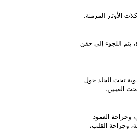
ات الأوتار المزمنة.
في حال المعاناة من الإصابات الحادة، يتم اللجوء إلى حقن 
يتم حقن البلازما الغنية بالصفائح الدموية تحت الجلد حول 
حت العينين.
استخدامها في جراحة الوجه والفكين، وجراحة العمود 
الفقري، والجراحة التجميلية والجمالية، وجراحة القلب، 