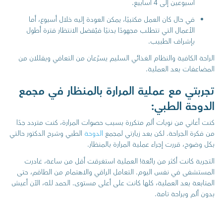
أسبوعين إلى 4 أسابيع.
في حال كان العمل مكتبيًا، يمكن العودة إليه خلال أسبوع، أما
الأعمال التي تتطلب مجهودًا بدنيًا فيُفضل الانتظار فترة أطول
بإشراف الطبيب.
الراحة الكافية والنظام الغذائي السليم يسرّعان من التعافي ويقللان من
المضاعفات بعد العملية.
تجربتي مع عملية المرارة بالمنظار في مجمع
الدوحة الطبي:
كنت أعاني من نوبات ألم متكررة بسبب حصوات المرارة، كنت متردد جدًا
من فكرة الجراحة. لكن بعد زيارتي لمجمع
الدوحة
الطبي وشرح الدكتور حالتي
بكل وضوح، قررت إجراء عملية المرارة بالمنظار.
التجربة كانت أكثر من رائعة! العملية استغرقت أقل من ساعة، غادرت
المستشفى في نفس اليوم. التعامل الراقي والاهتمام من الطاقم، حتى
المتابعة بعد العملية، كلها كانت على أعلى مستوى. الحمد لله، الآن أعيش
بدون ألم وبراحة تامة.