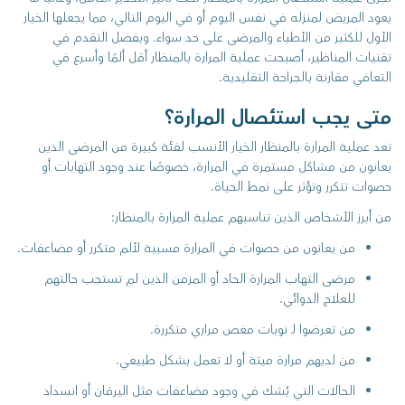
يعود المريض لمنزله في نفس اليوم أو في اليوم التالي، مما يجعلها الخيار
الأول للكثير من الأطباء والمرضى على حد سواء. وبفضل التقدم في
تقنيات المناظير، أصبحت عملية المرارة بالمنظار أقل ألمًا وأسرع في
التعافي مقارنة بالجراحة التقليدية.
متى يجب استئصال المرارة؟
تعد عملية المرارة بالمنظار الخيار الأنسب لفئة كبيرة من المرضى الذين
يعانون من مشاكل مستمرة في المرارة، خصوصًا عند وجود التهابات أو
حصوات تتكرر وتؤثر على نمط الحياة.
من أبرز الأشخاص الذين تناسبهم عملية المرارة بالمنظار:
من يعانون من حصوات في المرارة مسببة لألم متكرر أو مضاعفات.
مرضى التهاب المرارة الحاد أو المزمن الذين لم تستجب حالتهم
للعلاج الدوائي.
من تعرضوا لـ نوبات مغص مراري متكررة.
من لديهم مرارة ميتة أو لا تعمل بشكل طبيعي.
الحالات التي يُشك في وجود مضاعفات مثل اليرقان أو انسداد