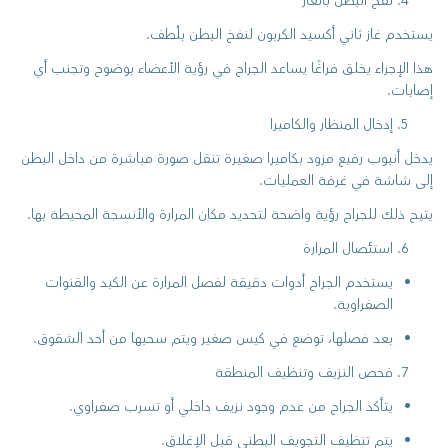
نفخ البطن بالغاز
يستخدم غاز ثاني أكسيد الكربون لنفخ البطن بلُطف.
هذا الإجراء يخلق فراغًا يساعد الجراح في رؤية الأعضاء بوضوح وتجنب أي
إصابات.
إدخال المنظار والكاميرا
يدخل أنبوب رفيع مزود بكاميرا صغيرة تنقل صورة مباشرة من داخل البطن
إلى شاشة في غرفة العمليات.
يتيح ذلك للجراح رؤية واضحة لتحديد مكان المرارة والأنسجة المحيطة بها.
استئصال المرارة
يستخدم الجراح أدوات دقيقة لفصل المرارة عن الكبد والقنوات
الصفراوية.
بعد فصلها، توضع في كيس صغير ويتم سحبها من أحد الشقوق.
فحص النزيف وتنظيف المنطقة
يتأكد الجراح من عدم وجود نزيف داخلي أو تسرب صفراوي.
يتم تنظيف التجويف البطني قبل الإغلاق.