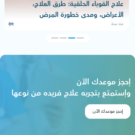
علاج القوباء الحلقية: طرق العلاج،
الأعراض، ومدى خطورة المرض
منذ سنة
إحجز موعدك الآن
وإستمتع بتجربه علاج فريده من نوعها
إحجز موعدك الآن