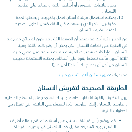
وجود علامات التسوس أو أمراض اللثة، والعناية على نظافة
الأسنان.
يمكنك استعمال فرشاة أسنان تعمل بالكهرباء، وبرمجتها لمدة
دقيقتين، الأمر الذي يساهمك في البقاء ضمن الطول الصحيح
لوقت تنظيف الأسنان.
من الجدير ذكره أنك قد تعتقد أن الضغط الكثير قد يكون له نتائج مضمونة
في العناية على نظافة الأسنان، لكن يمكن أن يضر ذلك باللثة ومينا
الأسنان.
فإذا كانت شعيرات الفرشاه تتفتت بسرعة قبل مضي فترة
ثلاثة أشهر، فأنت تضغط بقوة على أسنانك، يمكنك الاستعانة بطبيب
الأسنان من أجل أن يوضح لك أسلوبًا أقل ضررًا.
قد يهمك :
طرق تسكين آلام الأسنان منزليا
الطريقة الصحيحة لتفريش الأسنان
يزيل التنظيف بالفرشاة بقايا الطعام والبلاك المتجمع على الأسطح الداخلية
والخارجية للأسنان، إليك الطريقة الأبرز للقضاء على البلاك، التي تتمثل في
الخطوات الآتية:
قم بوضع رأس فرشاة الأسنان على أسنانك ثم قم بإمالة أطراف
الشعر بزاوية 45 درجة مقابل خط اللثة، ثم قم بتحريك الفرشاة