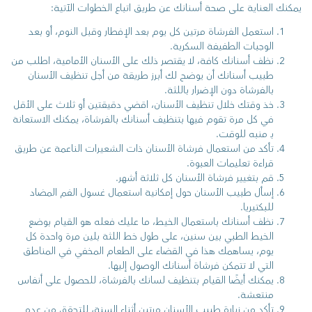
يمكنك العناية على صحة أسنانك عن طريق اتباع الخطوات الآتية:
استعمل الفرشاة مرتين كل يوم بعد الإفطار وقبل النوم، أو بعد
الوجبات الطفيفة السكرية.
نظف أسنانك كافة، لا يقتصر ذلك على الأسنان الأمامية، اطلب من
طبيب أسنانك أن يوضح لك أبرز طريقة من أجل تنظيف الأسنان
بالفرشاة دون الإضرار باللثة.
خذ وقتك خلال تنظيف الأسنان، اقضي دقيقتين أو ثلاث على الأقل
في كل مرة تقوم فيها بتنظيف أسنانك بالفرشاة، يمكنك الاستعانة
بـ منبه للوقت.
تأكد من استعمال فرشاة الأسنان ذات الشعيرات الناعمة عن طريق
قراءة تعليمات العبوة.
قم بتغيير فرشاة الأسنان كل ثلاثة أشهر.
إسأل طبيب الأسنان حول إمكانية استعمال غسول الفم المضاد
للبكتيريا.
نظف أسنانك باستعمال الخيط، ما عليك فعله هو القيام بوضع
الخيط الطبي بين سنين، على طول خط اللثة بلين مرة واحدة كل
يوم، يساهمك هذا في القضاء على الطعام المخفي في المناطق
التي لا تتمكن فرشاة أسنانك الوصول إليها.
يمكنك أيضًا القيام بتنظيف لسانك بالفرشاة، للحصول على أنفاس
منتعشة.
تأكد من زيارة طبيب الأسنان مرتين أثناء السنة، للتحقق من عدم