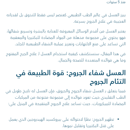
منذ 5 سنوات
يبرز العسل في عالم الطب الطبيعي كعنصر ليس فقط للتذوق بل لقدراته
العجيبة في علاج الجروح بسرعة.
يعتبر العسل من أقدم الوسائل المعروفة للعناية بالبشرة وتسريع شفائها،
فهو يحتوي على مجموعة مذهلة من المواد المضادة للبكتيريا والمعقمة
التي تساعد على منع الالتهابات وتعزيز عملية الشفاء الطبيعية للجلد.
في هذا المقال، سنستكشف كيفية استخدام العسل لـ علاج الجرح المفتوح
وما هي فوائده المتعددة للصحة والجمال.
العسل شفاء الجروح: قوة الطبيعة في
التئام الجروح
فيما يتعلق بـ العسل شفاء الجروح والحروق، فإن العسل له تاريخ طويل في
الطب التقليدي حيث تعود فوائده إلى مجموعة متنوعة من المركبات
المضادة للميكروبات. حيث تساعد علاج الجروح المتقيحة في المنزل على:
تطهير الجروح: نظرًا لاحتوائه على بيروكسيد الهيدروجين الذي يعمل
على قتل البكتيريا وتقليل نموها.