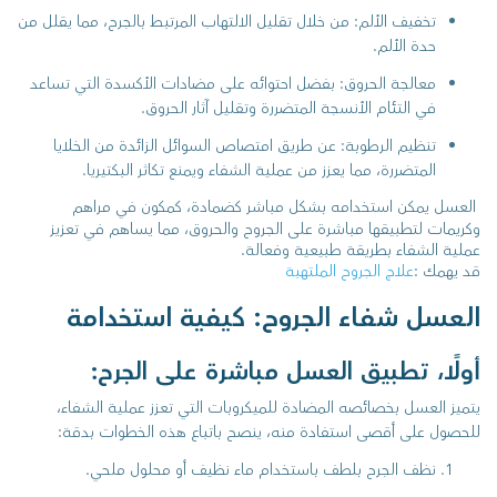
تخفيف الألم: من خلال تقليل الالتهاب المرتبط بالجرح، مما يقلل من
حدة الألم.
معالجة الحروق: بفضل احتوائه على مضادات الأكسدة التي تساعد
في التئام الأنسجة المتضررة وتقليل آثار الحروق.
تنظيم الرطوبة: عن طريق امتصاص السوائل الزائدة من الخلايا
المتضررة، مما يعزز من عملية الشفاء ويمنع تكاثر البكتيريا.
العسل يمكن استخدامه بشكل مباشر كضمادة، كمكون في مراهم
وكريمات لتطبيقها مباشرة على الجروح والحروق، مما يساهم في تعزيز
عملية الشفاء بطريقة طبيعية وفعالة.
قد يهمك :
علاج الجروح الملتهبة
العسل شفاء الجروح: كيفية استخدامة
أولًا، تطبيق العسل مباشرة على الجرح:
يتميز العسل بخصائصه المضادة للميكروبات التي تعزز عملية الشفاء،
للحصول على أقصى استفادة منه، ينصح باتباع هذه الخطوات بدقة:
نظف الجرح بلطف باستخدام ماء نظيف أو محلول ملحي.