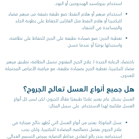
استخدام بيروكسيد الهيدروجين أو اليود.
استخدام مرهم أو هلام النفط: ضع طبقة رقيقة من مرهم مضاد
للبكتيريا أو هلام النفط مثل الفازلين للحفاظ على رطوبة الجلد
والمساعدة في الشفاء.
تغطية الجرح: ضع ضمادة نظيفة على الجرح للحفاظ على نظافته،
واستبدلها يوميًا أو عندما تتسخ.
باختصار، الرعاية الجيدة لـ علاج الجرح المفتوح تشمل النظافة، تطبيق مرهم
مضاد للبكتيريا، تغطية الجرح بضمادة نظيفة، مع مراقبة الأعراض المحتملة
للعدوى.
هل جميع أنواع العسل تعالج الجروح؟
العسل بشكل عام يعتبر علاجًا طبيعيًا فعّالًا للجروح، لكن ليس كل أنواع
العسل ملائمة لهذا الاستخدام. على سبيل المثال:
عسل المانوكا: يعتبر من أنواع العسل التي تُظهر نتائج ممتازة في
علاج الجروح بفضل خصائصه المضادة للبكتيريا، ولكن يجب
استخدامه بحذر بالغ لتفادي مخاطر الاصابه بمرض التسمم الغذائي.