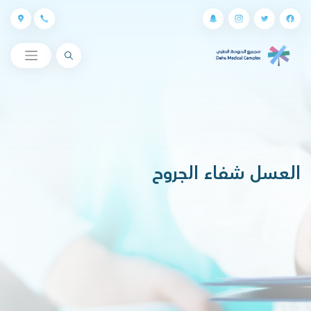
البحث
العسل شفاء الجروح