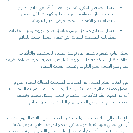
العسل الطبيعي النقي: قد يكون فعالًا أيضًا في علاج الجروح
البسيطة نظرًا لخصائصه المضادة للميكروبات، لكن يفضل
استخدامه مع الضمادات لمنع تعرض الجرح للتلوث.
العسل المعالج صناعيًا: ليس مناسبًا لعلاج الجروح بسبب فقدانه
للمكونات الطبيعية الفعالة التي تجعل العسل مفيدًا للعلاج.
بشكل عام، ينصح بالتحقق من نوعية العسل المستخدم والتأكد من
نظافته قبل استخدامه على الجروح. كما يجب تغطية الجرح بضمادة نظيفة
بعد وضع العسل لمنع التلوث وتحسين عملية الشفاء.
في الختام، يعتبر العسل من العلاجات الطبيعية الفعالة لشفاء الجروح
بفضل خصائصه المضادة للبكتيريا وتأثيره الإيجابي على عملية الشفاء. إلا
أنه من المهم أيضًا التأكد من استخدام العسل بشكل صحيح ونظيف،
تغطية الجروح بعد وضع العسل لمنع التلوث وتحسين النتائج.
بالإضافة إلى ذلك، يجب دائمًا استشارة الطبيب في حالات الجروح الكبيرة
أو التي تعاني منها لفترة طويلة. في مجمع الدوحة الطبي، تتوفر الخبرة
والرعاية اللازمة للتأكد من أنك تحصل على العلاج الأمثل والإرشاد الصحيح