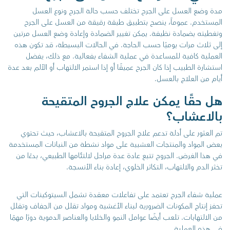
مدة وضع العسل على الجرح تختلف حسب حالة الجرح ونوع العسل
المستخدم. عموماً، ينصح بتطبيق طبقة رقيقة من العسل على الجرح
وتغطيته بضمادة نظيفة. يمكن تغيير الضمادة وإعادة وضع العسل مرتين
إلى ثلاث مرات يوميًا حسب الحاجة. في الحالات البسيطة، قد تكون هذه
العملية كافية للمساعدة في عملية الشفاء بفعالية. مع ذلك، يفضل
استشارة الطبيب إذا كان الجرح عميقًا أو إذا استمر الالتهاب أو الألم بعد عدة
أيام من العلاج بالعسل.
هل حقًا يمكن علاج الجروح المتقيحة
بالاعشاب؟
تم العثور على أدلة تدعم علاج الجروح المتقيحة بالاعشاب، حيث تحتوي
بعض المواد والمنتجات العشبية على مواد نشطة من النباتات المستخدمة
في هذا الغرض. الجروح تتبع عادة عدة مراحل لالتئامها الطبيعي، بدءًا من
تخثر الدم والالتهاب، التكاثر الخلوي، إعادة بناء الأنسجة.
عملية شفاء الجرح تعتمد على تفاعلات معقدة تشمل السيتوكينات التي
تحفز إنتاج المكونات الضرورية لبناء الأغشية ومواد تقلل من الجفاف وتقلل
من الالتهابات. تلعب أيضًا عوامل النمو والخلايا والعناصر الدموية دورًا مهمًا
في هذه العملية.