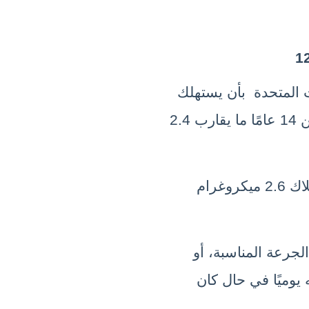
توصي المعاهد الوطنية للصحة في الولايات المتحدة  بأن يستهلك 
المراهقين والبالغين ممن تزيد أعمارهم عن 14 عامًا ما يقارب 2.4 
كما تنصح النساء الحوامل بالتأكد من استهلاك 2.6 ميكروغرام 
قد تحتاج إلى مناقشة الطبيب حول تحديد الجرعة المناسبة، أو 
الطريقة المثلى للحصول عليه الذي تحتاجه يوميًا في حال كان 