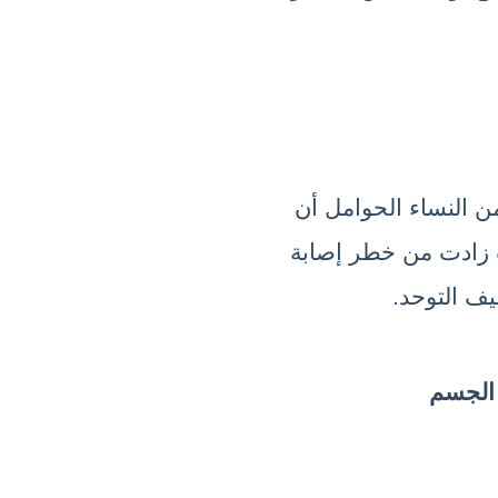
بسبب الدراسات  التي أجريت على عينة من النساء الحوامل أن 
مستوياته المرتفعة للغاية بسبب المكملات زادت من خطر إصابة 
ف التوحد.