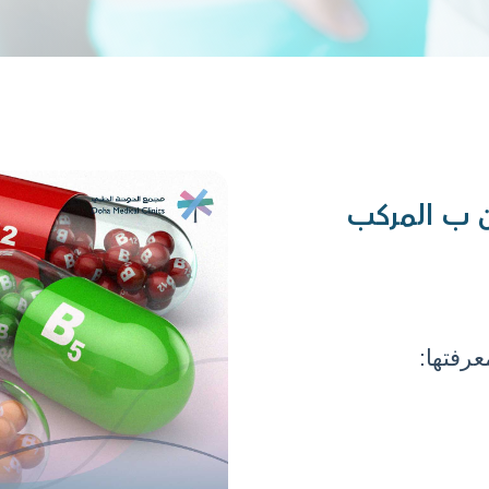
ين ب المركب
رفتها: 