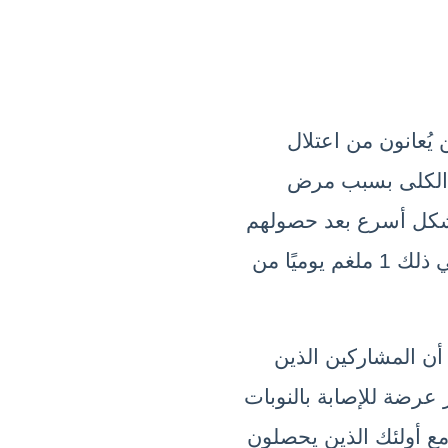
​وجدت إحدى الدراسات أن الأشخاص الذين يُعانون من اعتلال 
الكلية السكري، وهي حالة فقدان وظائف الكلى بسبب مرض 
السكري انخفضت لديهم وظائف الكلى بشكل أسرع بعد حصولهم 
على جرعات عالية من فيتامينات B، بما في ذلك 1 ملغم يوميًا من 
إضافةً إلى ذلك أظهرت الدراسة ذاتها إلى أن المشاركين الذين 
يتلقون جرعات عالية من فيتامينات ب أكثر عرضة للإصابة بالنوبات 
القلبية، والسكتة الدماغية، والوفاة مقارنة مع أولئك الذين يحصلون 