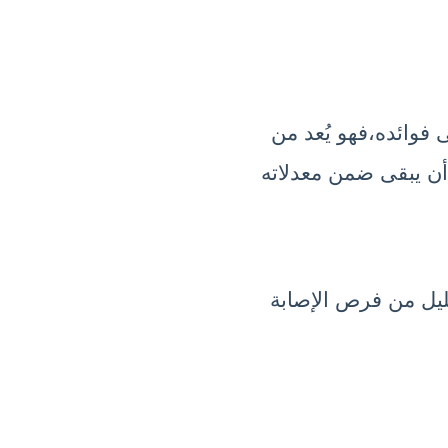
بعد التعرّف على أضرار زيادته لنتعرّف على فوائده،فهو يُعد من 
الفيتامينات الضرورية للجسم، ولكن يجب أن يبقى ضمن معدلاته 
يعمل على زيادة صحة العظام، والتقليل من فرص الإصابة 