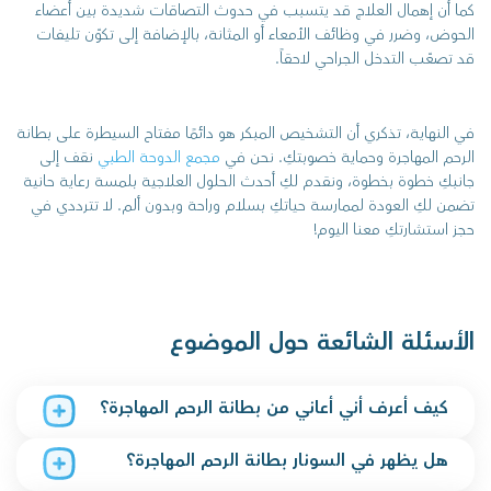
كما أن إهمال العلاج قد يتسبب في حدوث التصاقات شديدة بين أعضاء
الحوض، وضرر في وظائف الأمعاء أو المثانة، بالإضافة إلى تكوّن تليفات
قد تصعّب التدخل الجراحي لاحقاً.
في النهاية، تذكري أن التشخيص المبكر هو دائمًا مفتاح السيطرة على بطانة
الرحم المهاجرة وحماية خصوبتكِ. نحن في
مجمع الدوحة الطبي
نقف إلى
جانبكِ خطوة بخطوة، ونقدم لكِ أحدث الحلول العلاجية بلمسة رعاية حانية
تضمن لكِ العودة لممارسة حياتكِ بسلام وراحة وبدون ألم. لا تترددي في
حجز استشارتكِ معنا اليوم!
الأسئلة الشائعة حول الموضوع
كيف أعرف أني أعاني من بطانة الرحم المهاجرة؟
هل يظهر في السونار بطانة الرحم المهاجرة؟