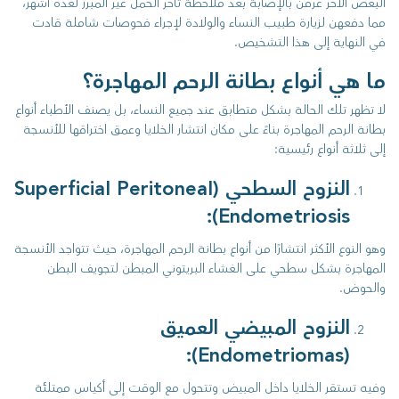
البعض الآخر عرفن بالإصابة بعد ملاحظة تأخر الحمل غير المبرر لعدة أشهر،
مما دفعهن لزيارة طبيب النساء والولادة لإجراء فحوصات شاملة قادت
في النهاية إلى هذا التشخيص.
ما هي أنواع بطانة الرحم المهاجرة؟
لا تظهر تلك الحالة بشكل متطابق عند جميع النساء، بل يصنف الأطباء أنواع
بطانة الرحم المهاجرة بناءً على مكان انتشار الخلايا وعمق اختراقها للأنسجة
إلى ثلاثة أنواع رئيسية:
النزوح السطحي (Superficial Peritoneal
Endometriosis):
وهو النوع الأكثر انتشارًا من أنواع بطانة الرحم المهاجرة، حيث تتواجد الأنسجة
المهاجرة بشكل سطحي على الغشاء البريتوني المبطن لتجويف البطن
والحوض.
النزوح المبيضي العميق
(Endometriomas):
وفيه تستقر الخلايا داخل المبيض وتتحول مع الوقت إلى أكياس ممتلئة