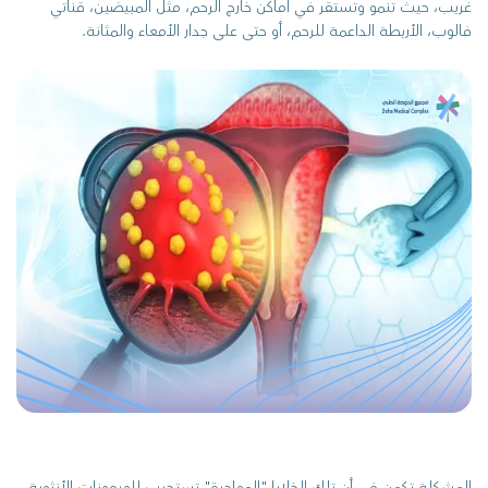
غريب، حيث تنمو وتستقر في أماكن خارج الرحم، مثل المبيضين، قناتي
فالوب، الأربطة الداعمة للرحم، أو حتى على جدار الأمعاء والمثانة.
المشكلة تكمن في أن تلك الخلايا "المهاجرة" تستجيب للهرمونات الأنثوية