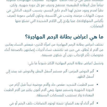
تماماً مثل البطانة الطبيعية؛ فتنتفخ وتنزف مع كل دورة شهرية. ولكن،
نظراً لعدم وجود مخرج لهذا الدم خارج الجسم، يتسبب النزيف الداخلي في
حدوث التهابات مزمنة، وتندب في الأنسجة، وتكون أكياس دموية (تعرف
بأكياس الشوكولاتة)، مما يؤدي إلى الآلام الشديدة التي تشكو منها
المصابات.
ما هي اعراض بطانة الرحم المهاجرة؟
تختلف اعراض بطانة الرحم المهاجرة من امرأة لأخرى؛ فبعض النساء يعانين
من آلام لا تُطاق، في حين قد تكتشف نساء أخريات إصابتهن بالصدفة أثناء
فحوصات تأخر الإنجاب دون أي شكوى مسبقة.
وتشمل اعراض بطانة الرحم المهاجرة الأكثر شيوعاً ما يلي:
ألم الحوض المزمن: ألم مستمر أسفل البطن والحوض قد يمتد إلى
أسفل الظهر.
عسر الطمث الشديد: مغص حاد وآلام حوضية تبدأ قبل أيام من
الدورة الشهرية وتستمر معها، وهي آلام أقوى بكثير من آلام الطمث
المعتادة ولا تستجيب للمسكنات البسيطة.
ألم أثناء أو بعد الجماع: نتيجة لوجود التصاقات خلف الرحم أو في