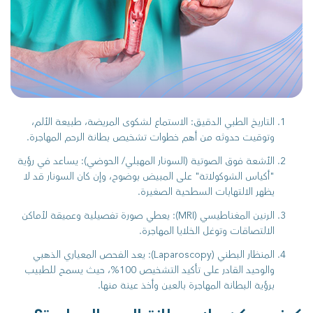
التاريخ الطبي الدقيق: الاستماع لشكوى المريضة، طبيعة الألم،
وتوقيت حدوثه من أهم خطوات تشخيص بطانة الرحم المهاجرة.
الأشعة فوق الصوتية (السونار المهبلي/ الحوضي): يساعد في رؤية
"أكياس الشوكولاتة" على المبيض بوضوح، وإن كان السونار قد لا
يظهر الالتهابات السطحية الصغيرة.
الرنين المغناطيسي (MRI): يعطي صورة تفصيلية وعميقة لأماكن
الالتصاقات وتوغل الخلايا المهاجرة.
المنظار البطني (Laparoscopy): يعد الفحص المعياري الذهبي
والوحيد القادر على تأكيد التشخيص 100%، حيث يسمح للطبيب
برؤية البطانة المهاجرة بالعين وأخذ عينة منها.