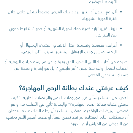
الأربطة الحوضية.
ألم مع التبول أو التبرز: يزداد ذلك العرض وضوحاً بشكل خاص خلال
فترة الدورة الشهرية.
نزيف غزير: تزايد كمية دماء الدورة الشهرية أو حدوث تنقيط دموي
بين الفترات.
أعراض هضمية ونفسية: مثل الانتفاخ، الغثيان، الإسهال أو
الإمساك، إلى جانب الإرهاق المستمر بسبب الألم المزمن.
نصيحة من أطباءنا: الألم الشديد الذي يعيقكِ عن ممارسة حياتكِ اليومية أو
الذهاب للعمل والدراسة ليس "أمر طبيعي"، بل هو إشارة واضحة من
جسدكِ تستدعي الفحص.
كيف عرفتي عندك بطانة الرحم المهاجرة؟
العديد من النساء يسألن في مجموعات الدعم والمنصات الطبية: "كيف
عرفتي عندك بطانة الرحم المهاجرة؟" والإجابة تأتي في الأغلب من واقع
قصص المريضات الواقعية. معظم النساء بدأن رحلة الشك عندما لاحظن
أن مسكنات الألم المعتادة لم تعد تجدي نفعاً، أو عندما أصبح الألم يمنعهن
من النهوض من الفراش أيام الدورة.