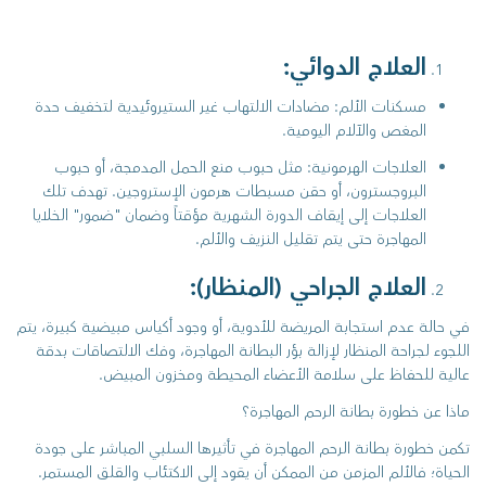
العلاج الدوائي:
مسكنات الألم: مضادات الالتهاب غير الستيروئيدية لتخفيف حدة
المغص والآلام اليومية.
العلاجات الهرمونية: مثل حبوب منع الحمل المدمجة، أو حبوب
البروجسترون، أو حقن مسبطات هرمون الإستروجين. تهدف تلك
العلاجات إلى إيقاف الدورة الشهرية مؤقتاً وضمان "ضمور" الخلايا
المهاجرة حتى يتم تقليل النزيف والألم.
العلاج الجراحي (المنظار):
في حالة عدم استجابة المريضة للأدوية، أو وجود أكياس مبيضية كبيرة، يتم
اللجوء لجراحة المنظار لإزالة بؤر البطانة المهاجرة، وفك الالتصاقات بدقة
عالية للحفاظ على سلامة الأعضاء المحيطة ومخزون المبيض.
ماذا عن خطورة بطانة الرحم المهاجرة؟
تكمن خطورة بطانة الرحم المهاجرة في تأثيرها السلبي المباشر على جودة
الحياة؛ فالألم المزمن من الممكن أن يقود إلى الاكتئاب والقلق المستمر.